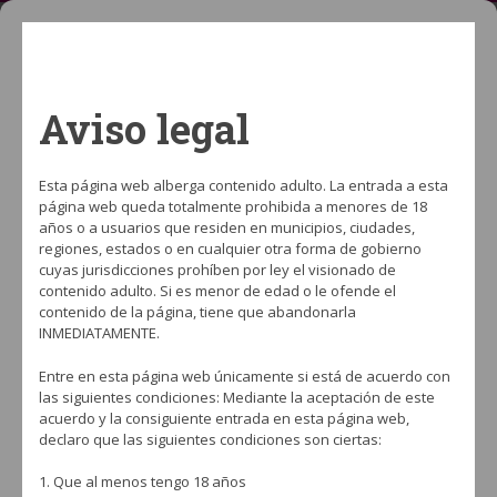
Aviso legal
Esta página web alberga contenido adulto. La entrada a esta
página web queda totalmente prohibida a menores de 18
años o a usuarios que residen en municipios, ciudades,
regiones, estados o en cualquier otra forma de gobierno
cuyas jurisdicciones prohíben por ley el visionado de
ÚLTIMAS NOTICIAS
Conoce a los ganadores de la Hookah Battl
contenido adulto. Si es menor de edad o le ofende el
contenido de la página, tiene que abandonarla
INMEDIATAMENTE.
CARBONES PARA CACHIMBA
Entre en esta página web únicamente si está de acuerdo con
las siguientes condiciones: Mediante la aceptación de este
Home
›
Carbones para cachimba
›
¿Cómo se elabora el carbón
acuerdo y la consiguiente entrada en esta página web,
de autoencendido?
declaro que las siguientes condiciones son ciertas:
¿CÓMO SE ELABORA EL CARBÓN DE
AUTOENCENDIDO?
1. Que al menos tengo 18 años