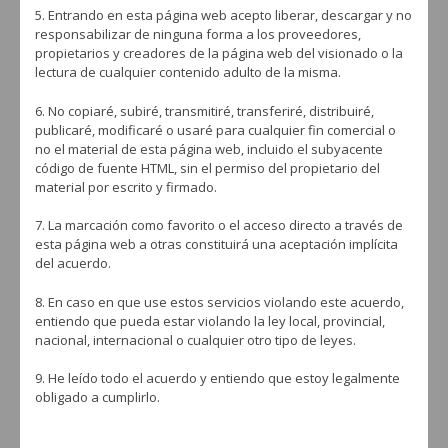
5. Entrando en esta página web acepto liberar, descargar y no
responsabilizar de ninguna forma a los proveedores,
propietarios y creadores de la página web del visionado o la
lectura de cualquier contenido adulto de la misma.
Boquillas 3D Sapiens para personalizar tu
6. No copiaré, subiré, transmitiré, transferiré, distribuiré,
fumada
publicaré, modificaré o usaré para cualquier fin comercial o
no el material de esta página web, incluido el subyacente
BY
REDACCIÓN
JULIO 24, 2018
código de fuente HTML, sin el permiso del propietario del
No os ha pasado que al asistir a una quedada cachimbera os
material por escrito y firmado.
habéis preguntado: ¿De dónde han salido tantas boquillas 3D
personalizadas? La respuesta ...
7. La marcación como favorito o el acceso directo a través de
esta página web a otras constituirá una aceptación implícita
LEER MÁS
del acuerdo.
8. En caso en que use estos servicios violando este acuerdo,
entiendo que pueda estar violando la ley local, provincial,
nacional, internacional o cualquier otro tipo de leyes.
ACCESORIOS PARA CACHIMBA
9. He leído todo el acuerdo y entiendo que estoy legalmente
obligado a cumplirlo.