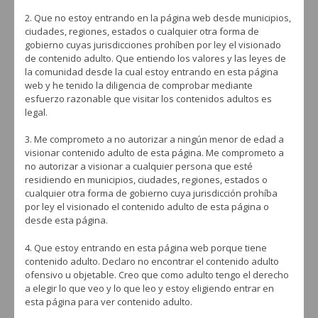
para cachimba para que estés al día en tu afición favorita. También podrás
2. Que no estoy entrando en la página web desde municipios,
encontrar todos los últimos modelos que los fabricantes han lanzado al
ciudades, regiones, estados o cualquier otra forma de
mercado español y que podrás encontrar en tu red de estancos y tiendas
gobierno cuyas jurisdicciones prohíben por ley el visionado
más cercanas. Recuerda que cada uno de estos productos requiere de una
de contenido adulto. Que entiendo los valores y las leyes de
configuración personalizada y de un tipo de uso acorde con las
la comunidad desde la cual estoy entrando en esta página
indicaciones de los fabricantes. Asimismo, también influirá el tipo de
web y he tenido la diligencia de comprobar mediante
tabaco o fumable que utilicemos para cada sesión ya que por el tipo de
esfuerzo razonable que visitar los contenidos adultos es
carga y el nivel de melaza, unos tabacos tardan mucho más en calentarse
legal.
que otros. Por último, no olvides que es un producto del tabaco y por lo
tanto es única y exclusivamente para el consumo de personas mayores de
3. Me comprometo a no autorizar a ningún menor de edad a
18 años. Esperamos que disfrutéis con todos estos consejos para que seáis
visionar contenido adulto de esta página. Me comprometo a
todos unos expertos en el mundo de la cachimba.
no autorizar a visionar a cualquier persona que esté
residiendo en municipios, ciudades, regiones, estados o
cualquier otra forma de gobierno cuya jurisdicción prohíba
ACCESORIOS PARA CACHIMBA
por ley el visionado el contenido adulto de esta página o
desde esta página.
4. Que estoy entrando en esta página web porque tiene
contenido adulto. Declaro no encontrar el contenido adulto
ofensivo u objetable. Creo que como adulto tengo el derecho
a elegir lo que veo y lo que leo y estoy eligiendo entrar en
esta página para ver contenido adulto.