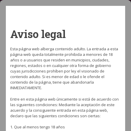
Aviso legal
Esta página web alberga contenido adulto. La entrada a esta
página web queda totalmente prohibida a menores de 18
años o a usuarios que residen en municipios, ciudades,
regiones, estados o en cualquier otra forma de gobierno
cuyas jurisdicciones prohíben por ley el visionado de
ÚLTIMAS NOTICIAS
Conoce a los ganadores de la Hookah Battl
contenido adulto. Si es menor de edad o le ofende el
contenido de la página, tiene que abandonarla
INMEDIATAMENTE.
Entre en esta página web únicamente si está de acuerdo con
ACCESORIOS PARA CACHIMBA
las siguientes condiciones: Mediante la aceptación de este
acuerdo y la consiguiente entrada en esta página web,
Home
›
Category: "Accesorios para cachimba"
declaro que las siguientes condiciones son ciertas:
Entra y descubre todos nuestros reportajes y noticias sobre
accesorios
1. Que al menos tengo 18 años
para cachimba
. La mayor biblioteca de información sobre accesorios