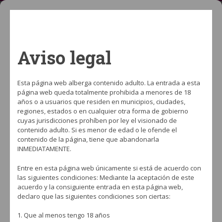
Aviso legal
Esta página web alberga contenido adulto. La entrada a esta
página web queda totalmente prohibida a menores de 18
años o a usuarios que residen en municipios, ciudades,
regiones, estados o en cualquier otra forma de gobierno
cuyas jurisdicciones prohíben por ley el visionado de
ÚLTIMAS NOTICIAS
Conoce a los ganadores de la Hookah Battl
contenido adulto. Si es menor de edad o le ofende el
contenido de la página, tiene que abandonarla
INMEDIATAMENTE.
Entre en esta página web únicamente si está de acuerdo con
FLAMENCO
las siguientes condiciones: Mediante la aceptación de este
acuerdo y la consiguiente entrada en esta página web,
Home
›
Tabaco para cachimba
›
Category: "Flamenco"
declaro que las siguientes condiciones son ciertas:
Entra y descubre todas las gamas de
Flamenco
. La mayor biblioteca de
1. Que al menos tengo 18 años
referencias de Flamenco testadas por nuestro equipo para que las puedas