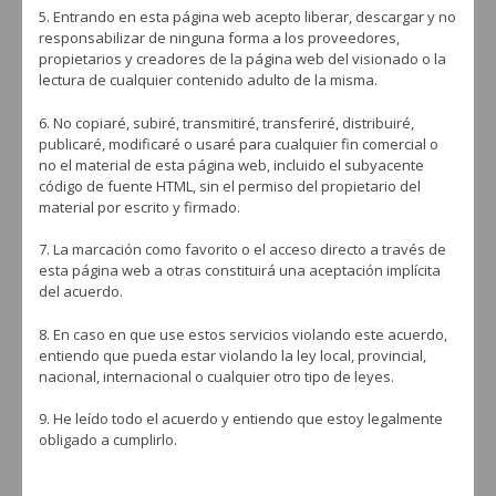
5. Entrando en esta página web acepto liberar, descargar y no
responsabilizar de ninguna forma a los proveedores,
propietarios y creadores de la página web del visionado o la
lectura de cualquier contenido adulto de la misma.
Flamenco Sevilla
6. No copiaré, subiré, transmitiré, transferiré, distribuiré,
BY
REDACCIÓN
MARZO 11, 2018
publicaré, modificaré o usaré para cualquier fin comercial o
Flamenco Sevilla, explosión cítrica Sevilla tiene un color especial y
no el material de esta página web, incluido el subyacente
ahora también tiene un sabor especial. Flamenco Sevilla ha rendido
código de fuente HTML, sin el permiso del propietario del
homenaje a la ciudad ...
material por escrito y firmado.
LEER MÁS
7. La marcación como favorito o el acceso directo a través de
esta página web a otras constituirá una aceptación implícita
del acuerdo.
8. En caso en que use estos servicios violando este acuerdo,
FLAMENCO
TABACO PARA CACHIMBA
entiendo que pueda estar violando la ley local, provincial,
nacional, internacional o cualquier otro tipo de leyes.
9. He leído todo el acuerdo y entiendo que estoy legalmente
obligado a cumplirlo.