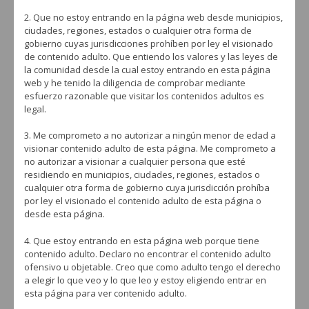
conocer al detalle. También podrás encontrar todas las gamas de tabaco
2. Que no estoy entrando en la página web desde municipios,
para cachimba que Flamenco ha lanzado al mercado español, un tabaco
ciudades, regiones, estados o cualquier otra forma de
para cachimba de estilo tradicional con una carga de melaza media y con
gobierno cuyas jurisdicciones prohíben por ley el visionado
un corte muy fino que nos permite fumadas de una hora. Asimismo es un
de contenido adulto. Que entiendo los valores y las leyes de
tabaco para cachimba que ofrece una experiencia suave pero a la vez, nos
la comunidad desde la cual estoy entrando en esta página
regala una gran frescura, que hace que cuando lo degustes, disfrutes de un
web y he tenido la diligencia de comprobar mediante
sabor muy intenso durante tus sesiones con amigos. Además ha sido
esfuerzo razonable que visitar los contenidos adultos es
capaz, una vez más, de desarrollar un tabaco para cachimba muy
legal.
agradable, con un sabor excelente, muy equilibrado y que suele ser
sinónimo de éxito entre los fumadores habituales y en los que lo prueban
3. Me comprometo a no autorizar a ningún menor de edad a
por primera vez. No te lo puedes perder.
visionar contenido adulto de esta página. Me comprometo a
no autorizar a visionar a cualquier persona que esté
residiendo en municipios, ciudades, regiones, estados o
FLAMENCO
TABACO PARA CACHIMBA
cualquier otra forma de gobierno cuya jurisdicción prohíba
por ley el visionado el contenido adulto de esta página o
desde esta página.
4. Que estoy entrando en esta página web porque tiene
contenido adulto. Declaro no encontrar el contenido adulto
ofensivo u objetable. Creo que como adulto tengo el derecho
a elegir lo que veo y lo que leo y estoy eligiendo entrar en
esta página para ver contenido adulto.