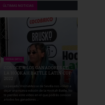
ÚLTIMAS NOTICIAS
HOOKAH BATTLE
CONOCE A LOS GANADORES DE
LA HOOKAH BATTLE LATIN CUP
2022
La pasada ShishaMesse de Sevilla nos volvió a
dejar una nueva edición de la Hookah Battle. No
te pierdas este vídeo en el que podrás conocer
a todos los ganadores ...