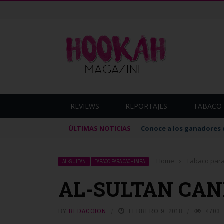
REVIEWS
REPORTAJES
TABACO 
ÚLTIMAS NOTICIAS
Conoce a los ganadores 
Home
›
Tabaco par
AL-SULTAN
TABACO PARA CACHIMBA
AL-SULTAN CAN
BY
REDACCIÓN
FEBRERO 9, 2018
4703