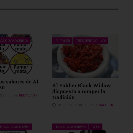
 servicios violando este acuerdo, entiendo que pueda estar violando la ley 
ro tipo de leyes.
 y entiendo que estoy legalmente obligado a cumplirlo.
ABACO PARA CACHIMBA
AL FAKHER
TABACO PARA CACHIMBA
s sabores de Al-
Al Fakher Black Widow:
20
dispuesto a romper la
2020
BY
REDACCIÓN
tradición
JULIO 31, 2018
BY
REDACCIÓN
TABACO PARA CACHIMBA
TABACO PARA CACHIMBA
TABOO