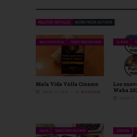
8. En caso en que use estos
internacional o cualquier ot
9. He leído todo el acuerdo
RELATED ARTICLES
MORE FROM AUTHOR
MALA VIDA SHISHA
TABACO PARA CACHIMBA
AL WAHA
T
Mala Vida Vnlla Cinamn
Los nuevo
Waha 20
ENERO 13, 2020
BY
REDACCIÓN
ENERO 7, 
ADALYA
TABACO PARA CACHIMBA
CANNIBAL