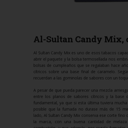
Al-Sultan Candy Mix, c
Al Sultan C
andy Mix es uno de esos tabacos capace
abrir el paquete y la bolsa termosellada nos embr
bolsas de cumpleaños que se regalaban hace año
cítricos sobre una base final de caramelo. Segú
recuerdan a las gominolas de sabores con un toqu
A pesar de que pueda parecer una mezcla arriesgad
entre los planos de sabores cítricos y la base
fundamental, ya que si esta última tuviera mucha 
posible que la fumada no durase más de 15 min
lado, Al Sultan Candy Mix conserva ese corte fino c
la marca, con una buena cantidad de melaza q
combustión, y que además, nos regala fumadas 