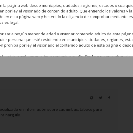
n la página web desde municipios, ciudades, regiones, estados o cualqui
Next Article
en por ley el visionado de contenido adulto. Que entiendo los valores y l
do en esta página web y he tenido la diligencia de comprobar mediante 
Amazon Hookah: lujo brasileño para
os es legal.
España
orizar a ningún menor de edad a visionar contenido adulto de esta pági
lquier persona que esté residiendo en municipios, ciudades, regiones, est
ón prohíba por ley el visionado el contenido adulto de esta página o desd
sta página web porque tiene contenido adulto. Declaro no encontrar el co
ulto tengo el derecho a elegir lo que veo y lo que leo y estoy eligiendo e
+
0
0
 web acepto liberar, descargar y no responsabilizar de ninguna forma a l
 la página web del visionado o la lectura de cualquier contenido adulto d
mitiré, transferiré, distribuiré, publicaré, modificaré o usaré para cualquier
, incluido el subyacente código de fuente HTML, sin el permiso del propiet
ecializada en información sobre cachimbas, tabaco para
ra narguile.
to o el acceso directo a través de esta página web a otras constituirá una 