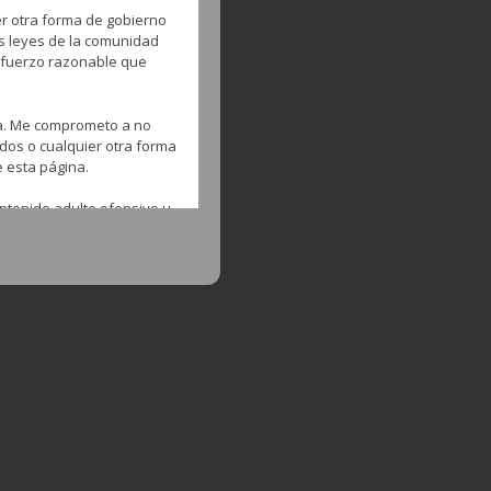
er otra forma de gobierno
as leyes de la comunidad
esfuerzo razonable que
na. Me comprometo a no
ados o cualquier otra forma
e esta página.
ntenido adulto ofensivo u
ntrar en esta página para
os proveedores,
e la misma.
 fin comercial o no el
ario del material por
aceptación implícita del