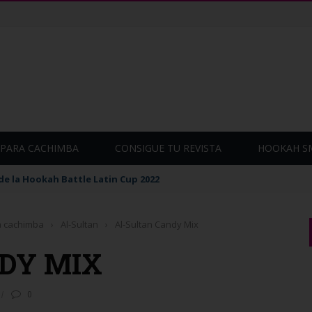
PARA CACHIMBA
CONSIGUE TU REVISTA
HOOKAH S
de la Hookah Battle Latin Cup 2022
a cachimba
›
Al-Sultan
›
Al-Sultan Candy Mix
DY MIX
0