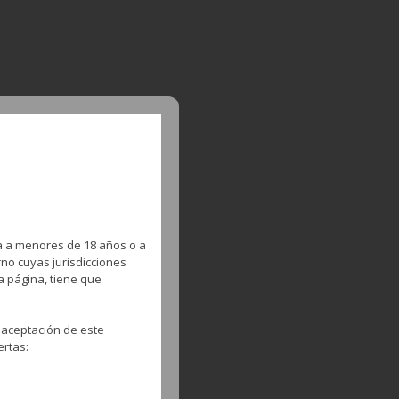
a a menores de 18 años o a
no cuyas jurisdicciones
a página, tiene que
 aceptación de este
ertas: