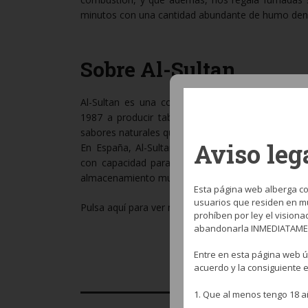
minutos con una cantidad abundante de humo den
Sobre Al-Sultan
Al-Sultan es una compañía francesa que se ha 
1987 a producir tabaco de shisha premium, cen
sabores naturales que tanto gustan a los amantes 
Aviso leg
En España, Al-Sultan se vende al público en cajet
con capacidad para 50 gramos de producto, lo 
almacenamiento muy cómodo.
Esta página web alberga co
usuarios que residen en mu
Pulsa aquí para ver más sobre
Al-Sultan
.
prohíben por ley el visiona
abandonarla INMEDIATAME
Entre en esta página web ú
acuerdo y la consiguiente 
1. Que al menos tengo 18 