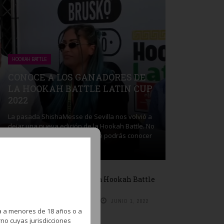
HOOKAH BATTLE
CONOCE A LOS GANADORES DE
LA HOOKAH BATTLE LATIN CUP
2022
La pasada ShishaMesse de Sevilla nos volvió a
dejar una nueva edición de la Hookah Battle. No
te pierdas este vídeo en el que podrás conocer
a todos los ganadores ...
¡Participa en la Hookah Battle
Latin Cup 2022!
BY
REDACCIÓN
JUNIO 1, 2022
a a menores de 18 años o a
no cuyas jurisdicciones