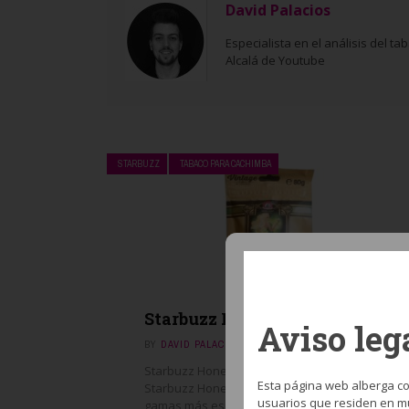
David Palacios
Especialista en el análisis del 
Alcalá de Youtube
STARBUZZ
TABACO PARA CACHIMBA
Starbuzz Honey Dew Me
Aviso leg
BY
DAVID PALACIOS
ENERO 13, 2018
Starbuzz Honey Dew Me, melón dulce
Esta página web alberga co
Starbuzz Honey Dew Me es una de las
usuarios que residen en mu
gamas más especiales de la marca,