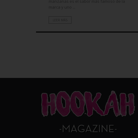
manzanas es el sabor más famoso de la
marca y uno ...
6. No copiaré, subiré, trans
material de esta página web
escrito y firmado.
LEER MÁS
7. La marcación como favori
acuerdo.
8. En caso en que use estos
internacional o cualquier ot
9. He leído todo el acuerdo