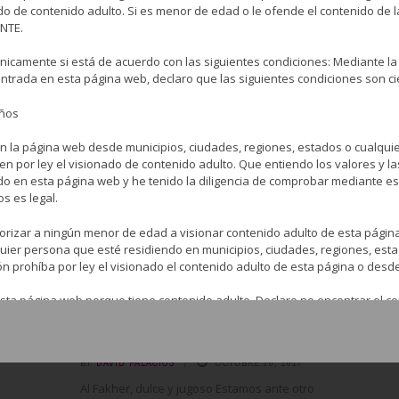
do de contenido adulto. Si es menor de edad o le ofende el contenido de l
Fakher han sido combinados con menta
NTE.
para darle un ...
nicamente si está de acuerdo con las siguientes condiciones: Mediante la
LEER MÁS
entrada en esta página web, declaro que las siguientes condiciones son ci
años
n la página web desde municipios, ciudades, regiones, estados o cualqui
8
en por ley el visionado de contenido adulto. Que entiendo los valores y l
AL FAKHER
TABACO PARA CACHIMBA
6.6
do en esta página web y he tenido la diligencia de comprobar mediante 
os es legal.
orizar a ningún menor de edad a visionar contenido adulto de esta pági
lquier persona que esté residiendo en municipios, ciudades, regiones, est
ón prohíba por ley el visionado el contenido adulto de esta página o desd
sta página web porque tiene contenido adulto. Declaro no encontrar el co
ulto tengo el derecho a elegir lo que veo y lo que leo y estoy eligiendo e
Al Fakher Sandía
BY
DAVID PALACIOS
OCTUBRE 20, 2017
 web acepto liberar, descargar y no responsabilizar de ninguna forma a l
 la página web del visionado o la lectura de cualquier contenido adulto d
Al Fakher, dulce y jugoso Estamos ante otro