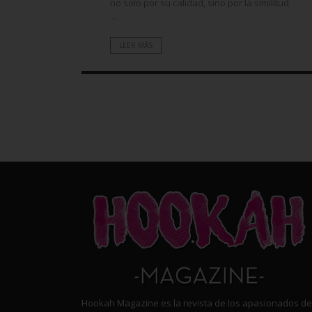
no solo por su calidad, sino por la similitud
6. No copiaré, subiré, trans
...
material de esta página web
escrito y firmado.
LEER MÁS
7. La marcación como favori
acuerdo.
8. En caso en que use estos
internacional o cualquier ot
9. He leído todo el acuerdo
Hookah Magazine es la revista de los apasionados de