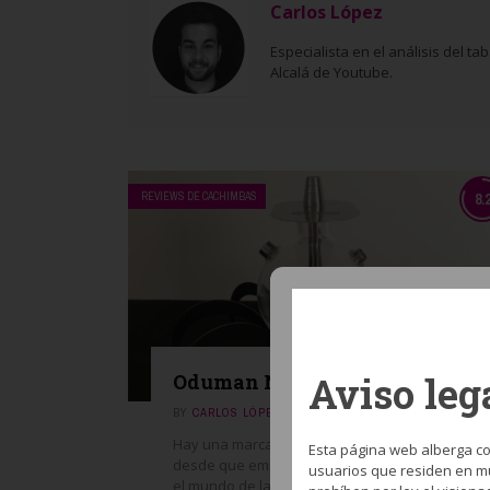
Carlos López
Especialista en el análisis del 
Alcalá de Youtube.
REVIEWS DE CACHIMBAS
8.
Aviso leg
Oduman N9 Tarantula
BY
CARLOS LÓPEZ
JULIO 24, 2018
Hay una marca que nos ha acompañado
Esta página web alberga co
desde que empezamos nuestro camino en
usuarios que residen en mu
el mundo de la shisha. Una marca a la que