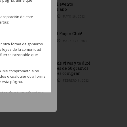
a página, tiene que
No te pierdas el evento
cachimbero del año
 aceptación de este
BY
REDACCIÓN
MAYO 10, 2022
ertas:
¡Hazte socio del Fagon Club!
BY
REDACCIÓN
MARZO 23, 2022
er otra forma de gobierno
as leyes de la comunidad
esfuerzo razonable que
Dime en qué país vives y te diré
cuántos paquetes de 50 gramos
na. Me comprometo a no
de Adalya puedes comprar
ados o cualquier otra forma
BY
REDACCIÓN
FEBRERO 8, 2022
e esta página.
ntenido adulto ofensivo u
ntrar en esta página para
os proveedores,
e la misma.