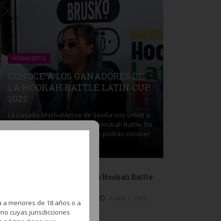
HOOKAH BATTLE
CONOCE A LOS GANADORES DE
LA HOOKAH BATTLE LATIN CUP
2022
La pasada ShishaMesse de Sevilla nos volvió a
dejar una nueva edición de la Hookah Battle. No
te pierdas este vídeo en el que podrás conocer
a todos los ganadores ...
¡Participa en la Hookah Battle
Latin Cup 2022!
BY
REDACCIÓN
JUNIO 1, 2022
a a menores de 18 años o a
no cuyas jurisdicciones