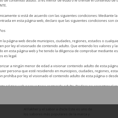
do de contenido adulto. Si es menor de edad o le ofende el contenido de l
brindarle su particular homenaje con ...
NTE.
nicamente si está de acuerdo con las siguientes condiciones: Mediante la
LEER MÁS
entrada en esta página web, declaro que las siguientes condiciones son ci
años
n la página web desde municipios, ciudades, regiones, estados o cualqui
5
AL FAKHER
TABACO PARA CACHIMBA
6.7
en por ley el visionado de contenido adulto. Que entiendo los valores y l
do en esta página web y he tenido la diligencia de comprobar mediante 
os es legal.
orizar a ningún menor de edad a visionar contenido adulto de esta pági
lquier persona que esté residiendo en municipios, ciudades, regiones, est
ón prohíba por ley el visionado el contenido adulto de esta página o desd
sta página web porque tiene contenido adulto. Declaro no encontrar el co
ulto tengo el derecho a elegir lo que veo y lo que leo y estoy eligiendo e
Al Fakher Chicle de Menta
BY
CARLOS LÓPEZ
OCTUBRE 20, 2017
 web acepto liberar, descargar y no responsabilizar de ninguna forma a l
Al Fakher y el sabor a chicle Este es uno de
 la página web del visionado o la lectura de cualquier contenido adulto d
los sabores más populares de la marca y