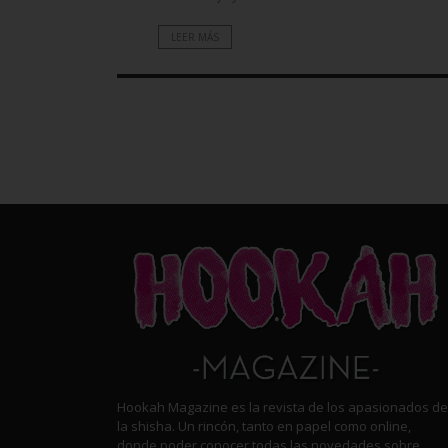
material de esta página web
escrito y firmado.
LEER MÁS
7. La marcación como favori
acuerdo.
8. En caso en que use estos
internacional o cualquier ot
9. He leído todo el acuerdo
Hookah Magazine es la revista de los apasionados de
la shisha. Un rincón, tanto en papel como online,
donde poder conocer todas las novedades sobre