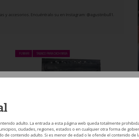
s y accesorios. Encuéntralo su en Instagram: @agustinbull1.
FUMARI
TABACO PARA CACHIMBA
al
Fumari Ceylon Chi
BY
AGUSTÍN GARCÍA
MARZO 14, 2018
ntenido adulto. La entrada a esta página web queda totalmente prohibid
Con un packaging que en su día fue
nicipios, ciudades, regiones, estados o en cualquier otra forma de gobier
revolucionario en el mercado de la shisha,
do de contenido adulto. Si es menor de edad o le ofende el contenido de l
por su sobre hermético que facilita el