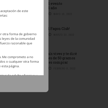
No te pierdas el evento
cachimbero del año
 aceptación de este
BY
REDACCIÓN
MAYO 10, 2022
ertas:
¡Hazte socio del Fagon Club!
er otra forma de gobierno
BY
REDACCIÓN
MARZO 23, 2022
as leyes de la comunidad
esfuerzo razonable que
Dime en qué país vives y te diré
na. Me comprometo a no
cuántos paquetes de 50 gramos
ados o cualquier otra forma
de Adalya puedes comprar
e esta página.
BY
REDACCIÓN
FEBRERO 8, 2022
ntenido adulto ofensivo u
ntrar en esta página para
os proveedores,
e la misma.
 fin comercial o no el