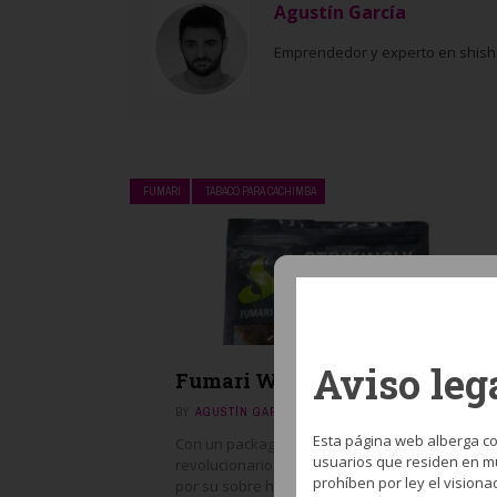
Agustín García
Emprendedor y experto en shisha
FUMARI
TABACO PARA CACHIMBA
Aviso leg
Fumari White Gummi
BY
AGUSTÍN GARCÍA
OCTUBRE 1, 2018
Esta página web alberga co
Con un packaging que en su día fue
usuarios que residen en mu
revolucionario en el mercado de la shisha,
prohíben por ley el visiona
por su sobre hermético que facilita el