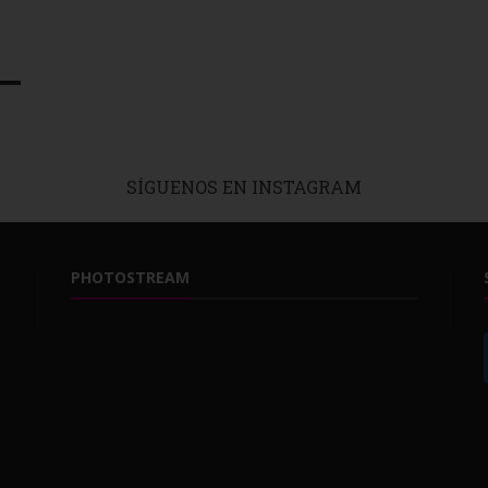
, incluido el subyacente código de fuente HTML, sin el permiso del propiet
to o el acceso directo a través de esta página web a otras constituirá una 
 servicios violando este acuerdo, entiendo que pueda estar violando la ley 
ro tipo de leyes.
SÍGUENOS EN INSTAGRAM
 y entiendo que estoy legalmente obligado a cumplirlo.
PHOTOSTREAM