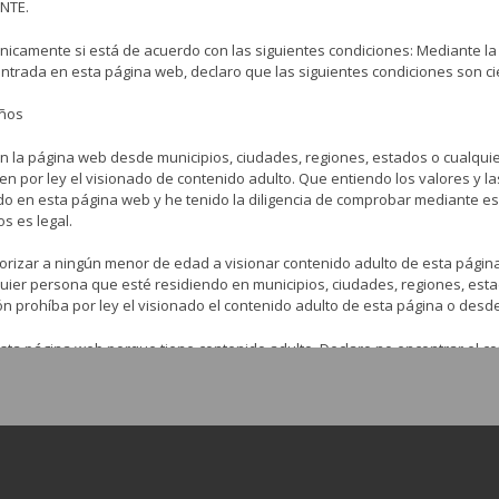
NTE.
almacenaje y ...
nicamente si está de acuerdo con las siguientes condiciones: Mediante la
LEER MÁS
entrada en esta página web, declaro que las siguientes condiciones son ci
años
n la página web desde municipios, ciudades, regiones, estados o cualqui
en por ley el visionado de contenido adulto. Que entiendo los valores y l
do en esta página web y he tenido la diligencia de comprobar mediante 
os es legal.
orizar a ningún menor de edad a visionar contenido adulto de esta pági
lquier persona que esté residiendo en municipios, ciudades, regiones, est
ón prohíba por ley el visionado el contenido adulto de esta página o desd
sta página web porque tiene contenido adulto. Declaro no encontrar el co
ulto tengo el derecho a elegir lo que veo y lo que leo y estoy eligiendo e
 web acepto liberar, descargar y no responsabilizar de ninguna forma a l
 la página web del visionado o la lectura de cualquier contenido adulto d
mitiré, transferiré, distribuiré, publicaré, modificaré o usaré para cualquier