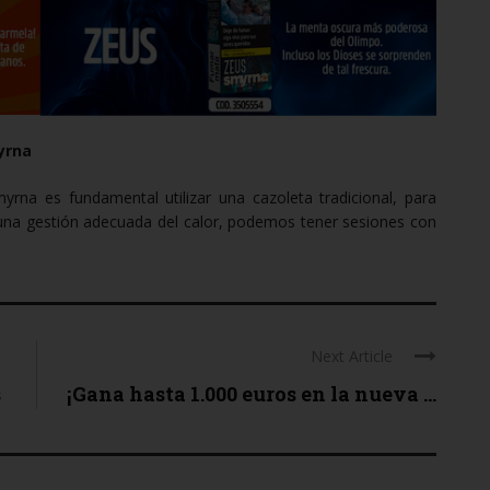
to o el acceso directo a través de esta página web a otras constituirá una 
 servicios violando este acuerdo, entiendo que pueda estar violando la ley 
ro tipo de leyes.
yrna
 y entiendo que estoy legalmente obligado a cumplirlo.
rna es fundamental utilizar una cazoleta tradicional, para
una gestión adecuada del calor, podemos tener sesiones con
Next Article
s
¡Gana hasta 1.000 euros en la nueva ...