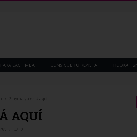
PARA CACHIMBA
CONSIGUE TU REVISTA
HOOKAH S
attle Latin Cup 2022!
a
›
Smyrna ya está aquí
Á AQUÍ
768
0