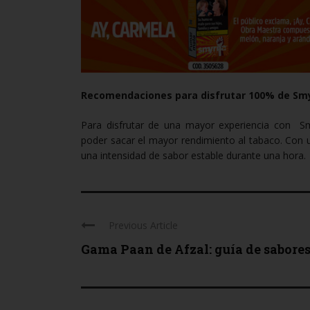
escrito y firmado.
7. La marcación como favori
acuerdo.
8. En caso en que use estos
internacional o cualquier ot
Recomendaciones para disfrutar 100% de Sm
9. He leído todo el acuerdo
Para disfrutar de una mayor experiencia con Smy
poder sacar el mayor rendimiento al tabaco. Con 
una intensidad de sabor estable durante una hora.
Previous Article
Gama Paan de Afzal: guía de sabore