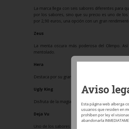
La marca llega con seis sabores diferentes para q
por los sabores, sino que su precio es uno de l
por 2,90 euros, una opción con un gran rendimiento
Zeus
La menta oscura más poderosa del Olimpo. Así l
mentolado.
Hera
Destaca por su gran combinación de la cereza y el
Aviso leg
Ugly King
Disfruta de la magia tropical de de la frutas proh
Esta página web alberga co
usuarios que residen en mu
Deja Vu
prohíben por ley el visiona
abandonarla INMEDIATAME
Uno de los sabores más sorprendentes de la marca