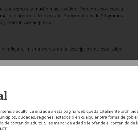
ue tu invierno sea mucho más llevadero. Pero no solo destaca
os más económicos del mercado. Su formato es de 50 gramos
 y relación calidad/precio.
o refleja la misma marca en la descripción de este sabor
 limón.
al
ibidas como el melocotón y el mango helado.
ntenido adulto. La entrada a esta página web queda totalmente prohibid
nicipios, ciudades, regiones, estados o en cualquier otra forma de gobier
do de contenido adulto. Si es menor de edad o le ofende el contenido de l
NTE.
: flor de saúco y lemongrass.