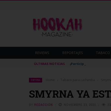
REVIEWS
REPORTAJES
TABACO 
ÚLTIMAS NOTICIAS
¡Participa en la Hookah B
Home
›
Tabaco para cachimba
›
Smyrn
SMYRNA
SMYRNA YA EST
BY
REDACCIÓN
NOVIEMBRE 23, 2020
33