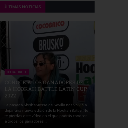
ÚLTIMAS NOTICIAS
HOOKAH BATTLE
CONOCE A LOS GANADORES DE
LA HOOKAH BATTLE LATIN CUP
2022
La pasada ShishaMesse de Sevilla nos volvió a
dejar una nueva edición de la Hookah Battle. No
te pierdas este vídeo en el que podrás conocer
a todos los ganadores ...