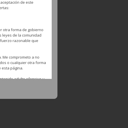
 aceptación de este
ertas:
er otra forma de gobierno
as leyes de la comunidad
esfuerzo razonable que
na. Me comprometo a no
ados o cualquier otra forma
e esta página.
ntenido adulto ofensivo u
ntrar en esta página para
os proveedores,
e la misma.
 fin comercial o no el
ario del material por