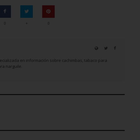
+
0
0
ecializada en información sobre cachimbas, tabaco para
ra narguile.