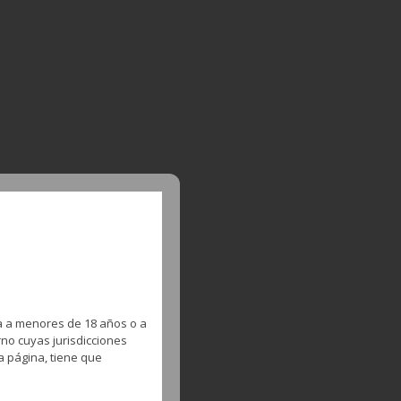
a a menores de 18 años o a
no cuyas jurisdicciones
a página, tiene que