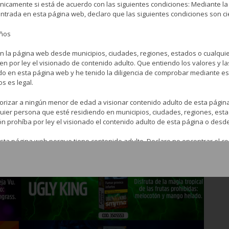
nicamente si está de acuerdo con las siguientes condiciones: Mediante la
entrada en esta página web, declaro que las siguientes condiciones son ci
años
 disfrutar de un sabor único.
n la página web desde municipios, ciudades, regiones, estados o cualqui
en por ley el visionado de contenido adulto. Que entiendo los valores y l
do en esta página web y he tenido la diligencia de comprobar mediante 
os es legal.
anja y arándanos.
orizar a ningún menor de edad a visionar contenido adulto de esta pági
lquier persona que esté residiendo en municipios, ciudades, regiones, est
ón prohíba por ley el visionado el contenido adulto de esta página o desd
sta página web porque tiene contenido adulto. Declaro no encontrar el co
ulto tengo el derecho a elegir lo que veo y lo que leo y estoy eligiendo e
 web acepto liberar, descargar y no responsabilizar de ninguna forma a l
 la página web del visionado o la lectura de cualquier contenido adulto d
mitiré, transferiré, distribuiré, publicaré, modificaré o usaré para cualquier
, incluido el subyacente código de fuente HTML, sin el permiso del propiet